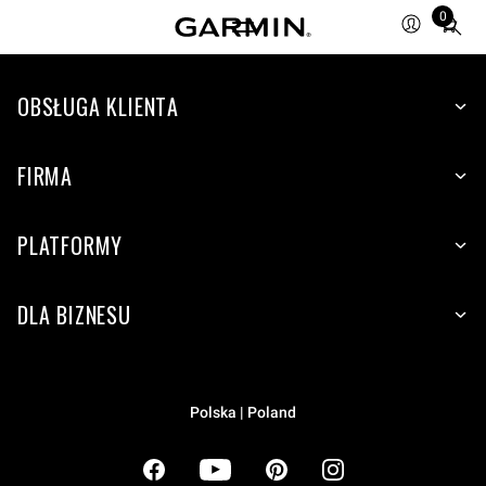
0
Total
items
in
cart:
OBSŁUGA KLIENTA
0
FIRMA
PLATFORMY
DLA BIZNESU
Polska | Poland