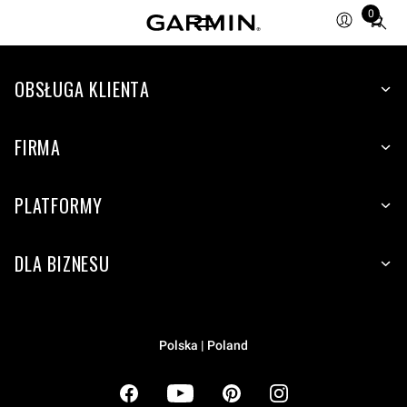
0
Total
items
in
cart:
OBSŁUGA KLIENTA
0
FIRMA
PLATFORMY
DLA BIZNESU
Polska | Poland