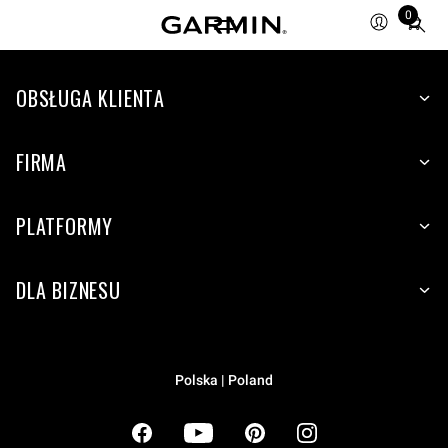
0
Total
items
in
cart:
OBSŁUGA KLIENTA
0
FIRMA
PLATFORMY
DLA BIZNESU
Polska | Poland