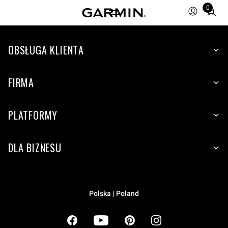
0
Total
items
in
cart:
OBSŁUGA KLIENTA
0
FIRMA
PLATFORMY
DLA BIZNESU
Polska | Poland