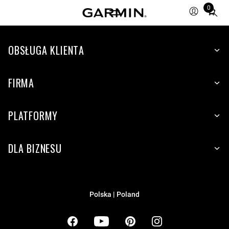
0
Total
items
in
cart:
OBSŁUGA KLIENTA
0
FIRMA
PLATFORMY
DLA BIZNESU
Polska | Poland