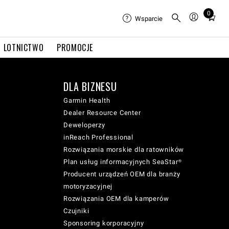
0
Total
Wsparcie
items
in
LOTNICTWO
PROMOCJE
cart:
0
DLA BIZNESU
Garmin Health
Dealer Resource Center
Deweloperzy
inReach Professional
Rozwiązania morskie dla ratowników
Plan usług informacyjnych SeaStar®
Producent urządzeń OEM dla branży
motoryzacyjnej
Rozwiązania OEM dla kamperów
Czujniki
Sponsoring korporacyjny