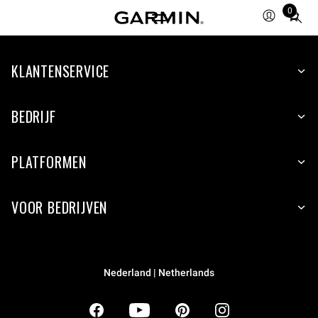
0
Total
items
in
KLANTENSERVICE
cart:
0
BEDRIJF
PLATFORMEN
VOOR BEDRIJVEN
Nederland | Netherlands