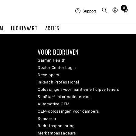
0
Total
Support
items
in
EM
LUCHTVAART
ACTIES
cart:
0
VOOR BEDRIJVEN
Garmin Health
Dealer Center Login
Developers
inReach Professional
Oplossingen voor maritieme hulpverleners
SeaStar® informatieservice
Automotive OEM
OEM-oplossingen voor campers
Sensoren
Bedrijfssponsoring
Merkambassadeurs