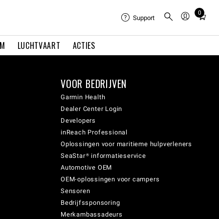
0
Total
Support
items
in
EM
LUCHTVAART
ACTIES
cart:
0
VOOR BEDRIJVEN
Garmin Health
Dealer Center Login
Developers
inReach Professional
Oplossingen voor maritieme hulpverleners
SeaStar® informatieservice
Automotive OEM
OEM-oplossingen voor campers
Sensoren
Bedrijfssponsoring
Merkambassadeurs