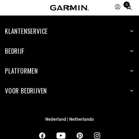
0
Total
items
in
KLANTENSERVICE
cart:
0
BEDRIJF
PLATFORMEN
VOOR BEDRIJVEN
Nederland | Netherlands