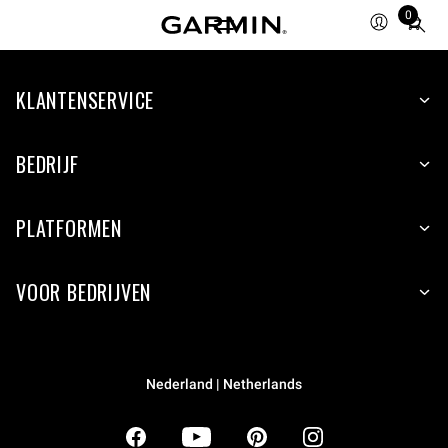
0
Total
items
in
KLANTENSERVICE
cart:
0
BEDRIJF
PLATFORMEN
VOOR BEDRIJVEN
Nederland | Netherlands