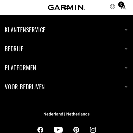
0
Total
items
in
KLANTENSERVICE
cart:
0
BEDRIJF
PLATFORMEN
VOOR BEDRIJVEN
Nederland | Netherlands