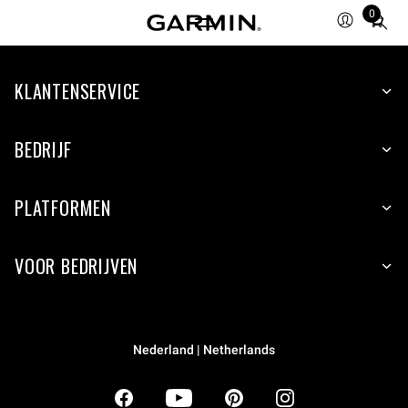
0
Total
items
in
KLANTENSERVICE
cart:
0
BEDRIJF
PLATFORMEN
VOOR BEDRIJVEN
Nederland | Netherlands