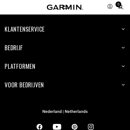
0
Total
items
in
KLANTENSERVICE
cart:
0
BEDRIJF
PLATFORMEN
VOOR BEDRIJVEN
Nederland | Netherlands