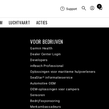
0
Total
Support
items
in
EM
LUCHTVAART
ACTIES
cart:
0
VOOR BEDRIJVEN
Garmin Health
Dealer Center Login
Developers
inReach Professional
Oplossingen voor maritieme hulpverleners
SeaStar® informatieservice
Automotive OEM
OEM-oplossingen voor campers
Sensoren
Bedrijfssponsoring
Merkambassadeurs