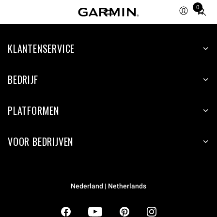
0
Total
items
in
KLANTENSERVICE
cart:
0
BEDRIJF
PLATFORMEN
VOOR BEDRIJVEN
Nederland | Netherlands