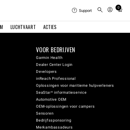
0
Total
Support
items
in
EM
LUCHTVAART
ACTIES
cart:
0
VOOR BEDRIJVEN
Garmin Health
Dealer Center Login
Developers
inReach Professional
Oplossingen voor maritieme hulpverleners
SeaStar® informatieservice
Automotive OEM
OEM-oplossingen voor campers
Sensoren
Bedrijfssponsoring
Merkambassadeurs