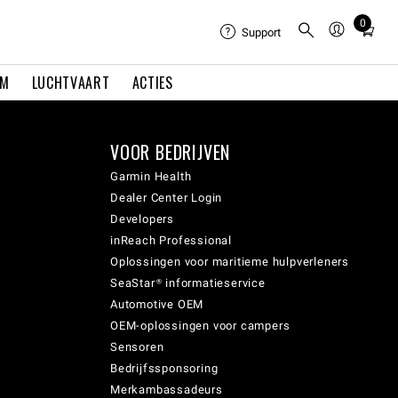
0
Total
Support
items
in
EM
LUCHTVAART
ACTIES
cart:
0
VOOR BEDRIJVEN
Garmin Health
Dealer Center Login
Developers
inReach Professional
Oplossingen voor maritieme hulpverleners
SeaStar® informatieservice
Automotive OEM
OEM-oplossingen voor campers
Sensoren
Bedrijfssponsoring
Merkambassadeurs