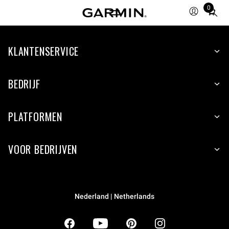
0
Total
items
in
KLANTENSERVICE
cart:
0
BEDRIJF
PLATFORMEN
VOOR BEDRIJVEN
Nederland | Netherlands