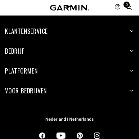
0
Total
items
in
KLANTENSERVICE
cart:
0
BEDRIJF
PLATFORMEN
VOOR BEDRIJVEN
Nederland | Netherlands