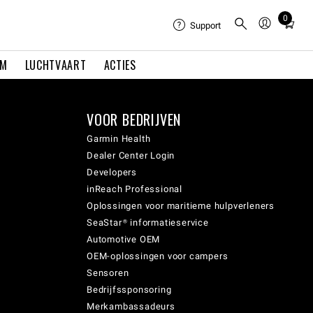
0
Total
Support
items
in
EM
LUCHTVAART
ACTIES
cart:
0
VOOR BEDRIJVEN
Garmin Health
Dealer Center Login
Developers
inReach Professional
Oplossingen voor maritieme hulpverleners
SeaStar® informatieservice
Automotive OEM
OEM-oplossingen voor campers
Sensoren
Bedrijfssponsoring
Merkambassadeurs