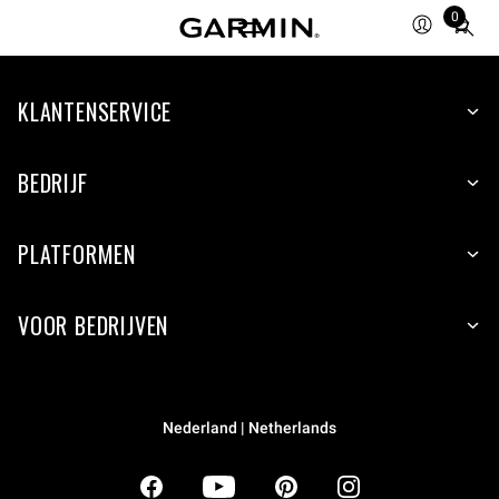
0
Total
items
in
KLANTENSERVICE
cart:
0
BEDRIJF
PLATFORMEN
VOOR BEDRIJVEN
Nederland | Netherlands