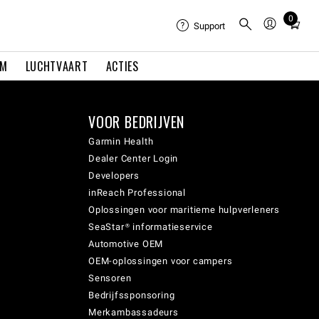
0
Total
Support
items
in
EM
LUCHTVAART
ACTIES
cart:
0
VOOR BEDRIJVEN
Garmin Health
Dealer Center Login
Developers
inReach Professional
Oplossingen voor maritieme hulpverleners
SeaStar® informatieservice
Automotive OEM
OEM-oplossingen voor campers
Sensoren
Bedrijfssponsoring
Merkambassadeurs