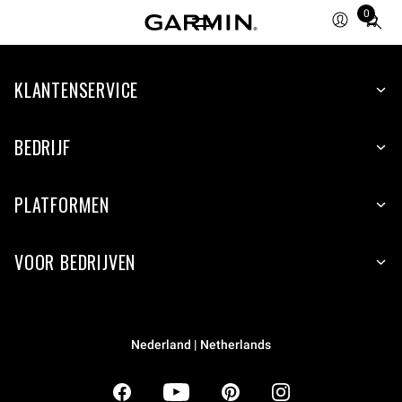
0
Total
items
in
KLANTENSERVICE
cart:
0
BEDRIJF
PLATFORMEN
VOOR BEDRIJVEN
Nederland | Netherlands