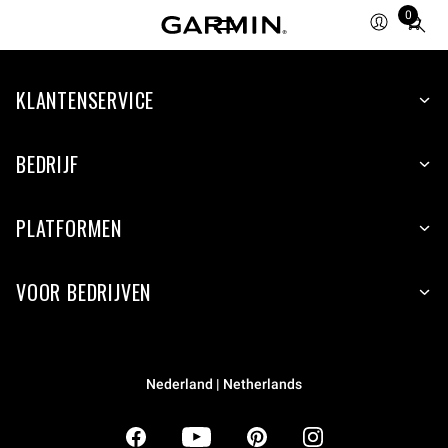
0
Total
items
in
KLANTENSERVICE
cart:
0
BEDRIJF
PLATFORMEN
VOOR BEDRIJVEN
Nederland | Netherlands