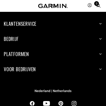
0
Total
items
in
KLANTENSERVICE
cart:
0
BEDRIJF
PLATFORMEN
VOOR BEDRIJVEN
Nederland | Netherlands