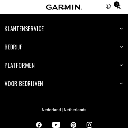
0
Total
items
in
KLANTENSERVICE
cart:
0
BEDRIJF
PLATFORMEN
VOOR BEDRIJVEN
Nederland | Netherlands