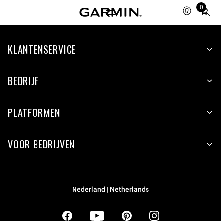
0
Total
items
in
KLANTENSERVICE
cart:
0
BEDRIJF
PLATFORMEN
VOOR BEDRIJVEN
Nederland | Netherlands