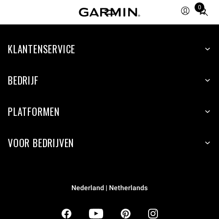
0
Total
items
in
KLANTENSERVICE
cart:
0
BEDRIJF
PLATFORMEN
VOOR BEDRIJVEN
Nederland | Netherlands