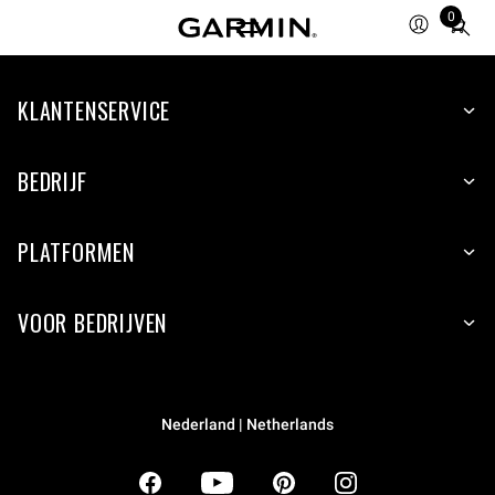
0
Total
items
in
KLANTENSERVICE
cart:
0
BEDRIJF
PLATFORMEN
VOOR BEDRIJVEN
Nederland | Netherlands