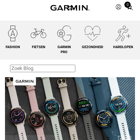
0
Total
items
in
cart:
0
FASHION
FIETSEN
GARMIN
GEZONDHEID
HARDLOPEN
PRO