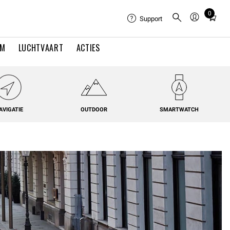
0
Total
Support
items
in
EM
LUCHTVAART
ACTIES
cart:
0
AVIGATIE
OUTDOOR
SMARTWATCH