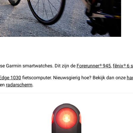
rse Garmin smartwatches. Dit zijn de
Forerunner® 945
,
fēnix® 6 s
Edge 1030
fietscomputer. Nieuwsgierig hoe? Bekijk dan onze
ha
een
radarscherm
.