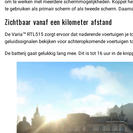
om te werken met meerdere schermmogelijkheden. Koppel het to
te gebruiken als primair scherm of als tweede scherm. Daarnaast
Zichtbaar vanaf een kilometer afstand
De Varia™ RTL515 zorgt ervoor dat naderende voertuigen je to
geluidssignalen bekijken voor achteropkomende voertuigen to
De batterij gaat gelukkig lang mee. Dit is tot 16 uur in de k