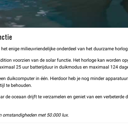
nctie
t het enige milieuvriendelijke onderdeel van het duurzame horlog
dition voorzien van de solar functie. Het horloge kan worden o
n maximaal 25 uur batterijduur in duikmodus en maximaal 124 d
en duikcomputer in één. Hierdoor heb je nog minder apparatuur n
ijl te behouden.
aar de oceaan drijft te verzamelen en geniet van een verbeterd
 in omstandigheden met 50.000 lux.