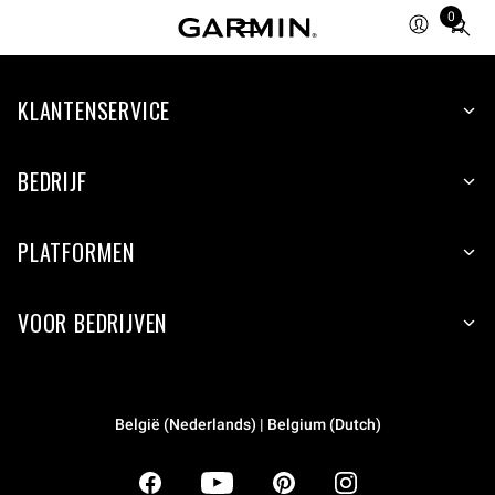
0
Total
items
in
KLANTENSERVICE
cart:
0
BEDRIJF
PLATFORMEN
VOOR BEDRIJVEN
België (Nederlands) | Belgium (Dutch)