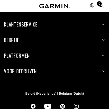
0
Total
items
in
KLANTENSERVICE
cart:
0
BEDRIJF
PLATFORMEN
VOOR BEDRIJVEN
België (Nederlands) | Belgium (Dutch)