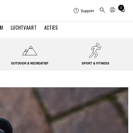
0
Total
Support
items
in
EM
LUCHTVAART
ACTIES
cart:
0
OUTDOOR & RECREATIEF
SPORT & FITNESS