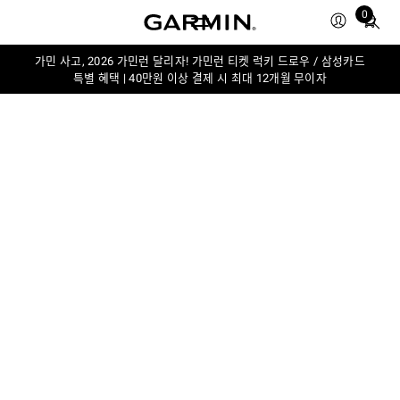
Total
0
items
in
가민 사고, 2026 가민런 달리자! 가민런 티켓 럭키 드로우 / 삼성카드
cart:
특별 혜택 | 40만원 이상 결제 시 최대 12개월 무이자
0