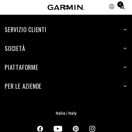
0
Total
items
in
SERVIZIO CLIENTI
cart:
0
SOCIETÀ
PIATTAFORME
PER LE AZIENDE
Italia | Italy