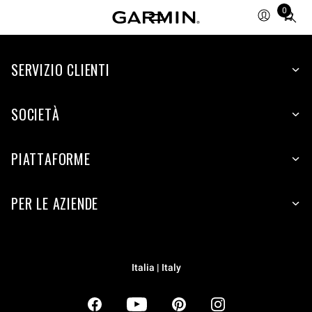
0
Total
items
in
SERVIZIO CLIENTI
cart:
0
SOCIETÀ
PIATTAFORME
PER LE AZIENDE
Italia | Italy