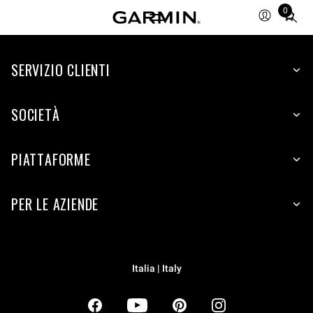
0
Total
items
in
SERVIZIO CLIENTI
cart:
0
SOCIETÀ
PIATTAFORME
PER LE AZIENDE
Italia | Italy