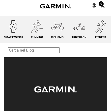
0
Total
items
in
cart:
0
SMARTWATCH
RUNNING
CICLISMO
TRIATHLON
FITNESS