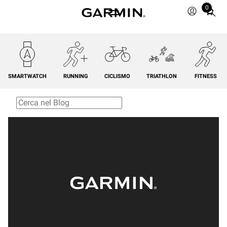
0
Total
items
in
cart:
0
SMARTWATCH
RUNNING
CICLISMO
TRIATHLON
FITNESS