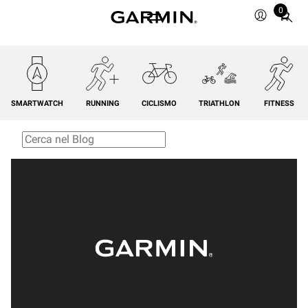
0
Total
items
in
cart:
0
SMARTWATCH
RUNNING
CICLISMO
TRIATHLON
FITNESS