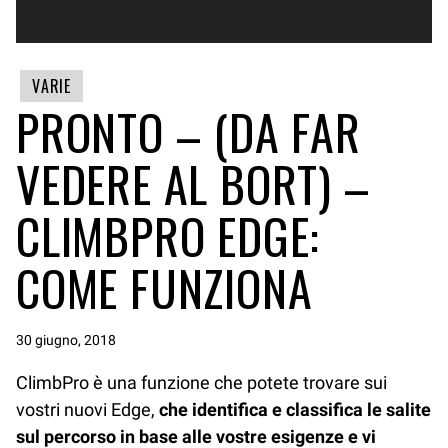
VARIE
PRONTO – (DA FAR
VEDERE AL BORT) –
CLIMBPRO EDGE:
COME FUNZIONA
30 giugno, 2018
ClimbPro è una funzione che potete trovare sui
vostri nuovi Edge,
che identifica e classifica le salite
sul percorso in base alle vostre esigenze e vi