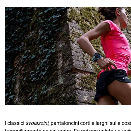
I classici
svolazzini
, pantaloncini corti e larghi sulle c
tranquillamente da chiunque. Se poi non volete rinuncia