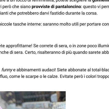
evi però che siano
provviste di pantaloncino
: questo vi pe
cianti che potrebbero darvi fastidio durante la corsa.
piccole tasche interne: saranno molto utili per portare con
ete approfittarne! Se correte di sera, o in zone poco illumin
i anche di sera. Certo, risalteranno di più quando sarete 
i
funny
e abbinamenti audaci! Siete abbonate al total-blac
uo, come le scarpe o le calze. Evitate però i colori troppo