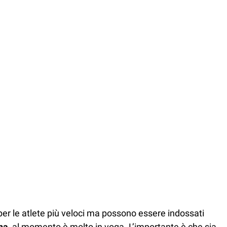
 per le atlete più veloci ma possono essere indossati
na
, al momento è molto in voga. L’importante è che sia