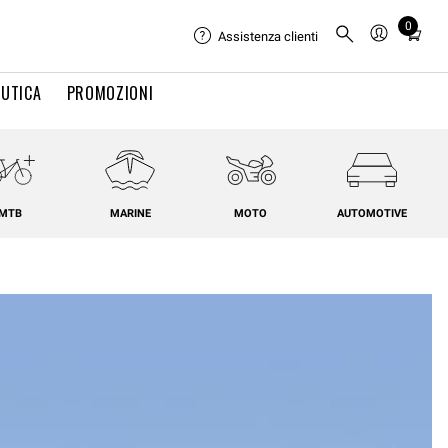
0
Total
Assistenza clienti
items
in
UTICA
PROMOZIONI
cart:
0
MTB
MARINE
MOTO
AUTOMOTIVE