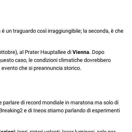
 un traguardo così irraggiungibile; la seconda, è che
tobre), al Prater Hauptallee di
Vienna
. Dopo
 questo caso, le condizioni climatiche dovrebbero
 un evento che si preannuncia storico.
be parlare di record mondiale in maratona ma solo di
reaking2 e di Ineos stiamo parlando di esperimenti
lazioni
: lepri, ristori volanti, laser luminosi, solo per