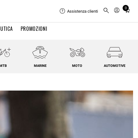
0
Total
Assistenza clienti
items
in
UTICA
PROMOZIONI
cart:
0
MTB
MARINE
MOTO
AUTOMOTIVE