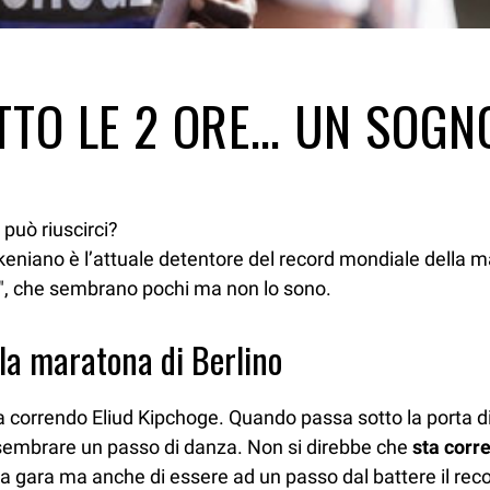
TO LE 2 ORE… UN SOGNO
 può riuscirci?
 keniano è l’attuale detentore del record mondiale della 
 26″, che sembrano pochi ma non lo sono.
lla maratona di Berlino
ta correndo Eliud Kipchoge. Quando passa sotto la porta di
a sembrare un passo di danza. Non si direbbe che
sta corr
a gara ma anche di essere ad un passo dal battere il rec