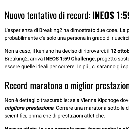
Nuovo tentativo di record:
INEOS 1:5
L’esperienza di Breaking2 ha dimostrato due cose. La p
probabilmente c’è solo una persona in grado di riuscirc
Non a caso, il keniano ha deciso di riprovarci: il
12 otto
Breaking2, arriva
INEOS 1:59 Challenge
, progetto sost
essere quelle ideali per correre. In più, ci saranno gli sp
Record maratona o miglior prestazio
Non è dettaglio trascurabile: se a Vienna Kipchoge dov
migliore prestazione
. Correre una maratona sotto le 
scientifici, prima che di prestazioni atletiche.
Nessun atleta, in una normale gara, fosse anche la pi