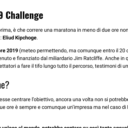
9 Challenge
rima, è che correre una maratona in meno di due ore non è
i:
Eliud Kipchoge
.
bre 2019
(meteo permettendo, ma comunque entro il 20 ot
enuto e finanziato dal miliardario Jim Ratcliffe. Anche in
ettatori a fare il tifo lungo tutto il percorso, testimoni di
ne?
esse centrare l’obiettivo, ancora una volta non si potreb
due ore è sempre e comunque un’impresa ma nel caso di B
ù veloce al mondo, potrebbe contare su così tante agevo