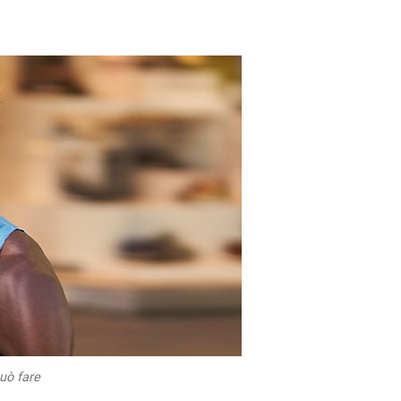
uò fare