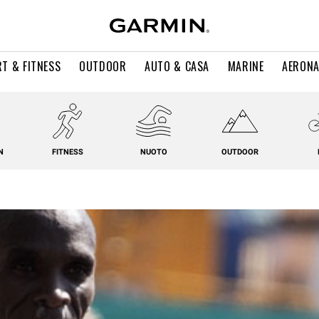
T & FITNESS
OUTDOOR
AUTO & CASA
MARINE
AERONA
N
FITNESS
NUOTO
OUTDOOR