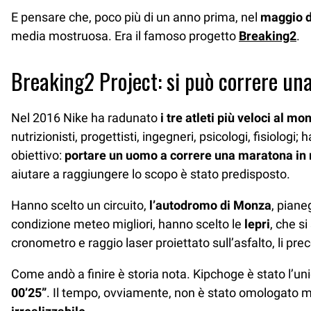
E pensare che, poco più di un anno prima, nel
maggio d
media mostruosa. Era il famoso progetto
Breaking2
.
Breaking2 Project: si può correre un
Nel 2016 Nike ha radunato
i tre atleti più veloci al mo
nutrizionisti, progettisti, ingegneri, psicologi, fisiolo
obiettivo:
portare un uomo a correre una maratona in
aiutare a raggiungere lo scopo è stato predisposto.
Hanno scelto un circuito,
l’autodromo di Monza
, piane
condizione meteo migliori, hanno scelto le
lepri
, che s
cronometro e raggio laser proiettato sull’asfalto, li prec
Come andò a finire è storia nota. Kipchoge è stato l’unic
00’25”
. Il tempo, ovviamente, non è stato omologato 