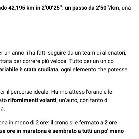
endo
42,195 km in 2’00’25’’: un passo da 2’50’’/km
, una
 un anno li ha fatti seguire da un team di allenatori,
ettata per correre più veloce. Tutto per un unico
ariabile è stata studiata
, ogni elemento che potesse
i: il percorso ideale. Hanno atteso l’orario e le
zato
rifornimenti volanti
; un’auto, con tanto di
ia.
ona in meno di 2 ore: il crono si è fermato a
2 ore
 due ore in maratona è sembrato a tutti un po’ meno