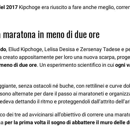
el 2017
Kipchoge era riuscito a fare anche meglio, corr
a maratona in meno di due ore
ndo
, Eliud Kipchoge, Lelisa Desisa e Zersenay Tadese e per
gi; ha creato appositamente per loro una nuova scarpa, prog
 meno di due ore
. Un esperimento scientifico in cui
ogni v
ggiante, senza ostacoli né buche, con rettilinei e curve dolc
i sono alternate per dare il passo ai maratoneti e organiz
edeva dettando il ritmo e proteggendoli dall’attrito dell’ar
o dei tre ad avvicinarsi all’obiettivo di correre una marat
ma
per la prima volta il sogno di abbattere il muro delle