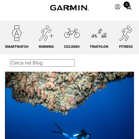
0
Total
items
in
cart:
0
SMARTWATCH
RUNNING
CICLISMO
TRIATHLON
FITNESS