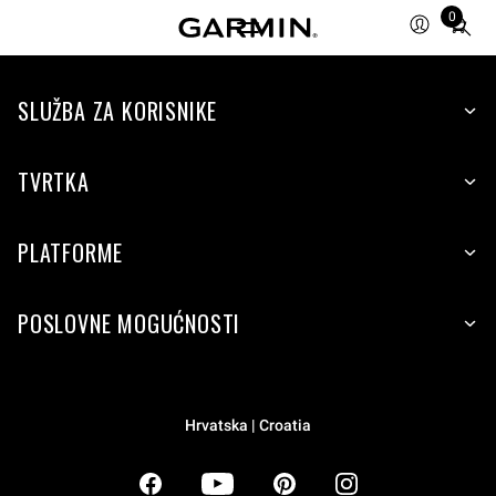
0
Total
items
in
SLUŽBA ZA KORISNIKE
cart:
0
TVRTKA
PLATFORME
POSLOVNE MOGUĆNOSTI
Hrvatska | Croatia