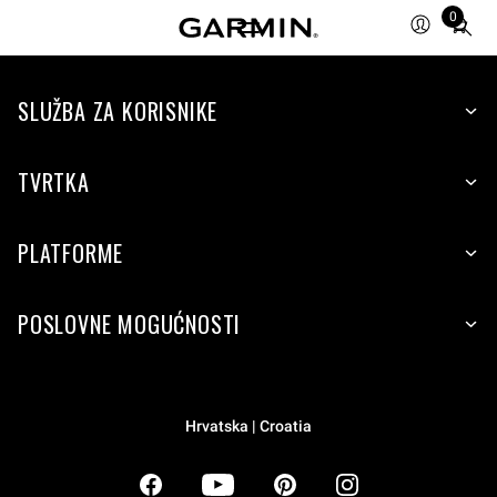
0
Total
items
in
SLUŽBA ZA KORISNIKE
cart:
0
TVRTKA
PLATFORME
POSLOVNE MOGUĆNOSTI
Hrvatska | Croatia