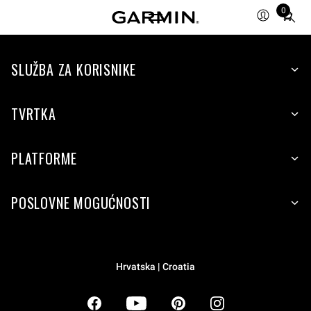
0
Total
items
in
SLUŽBA ZA KORISNIKE
cart:
0
TVRTKA
PLATFORME
POSLOVNE MOGUĆNOSTI
Hrvatska | Croatia