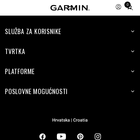
0
Total
items
in
SLUŽBA ZA KORISNIKE
cart:
0
TVRTKA
PLATFORME
POSLOVNE MOGUĆNOSTI
Hrvatska | Croatia